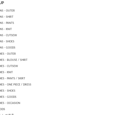
UP
NS - OUTER
S - SHIRT
NS - PANTS
S - KNIT
NS - CUTSEW
NS - SHOES
NS - GOODS
IES - OUTER
IES - BLOUSE / SHIRT
DIES - CUTSEW
IES - KNIT
IES - PANTS / SKIRT
IES - ONE PIECE / DRESS
IES - SHOES
DIES - GOODS
IES - OCCASION
ODS