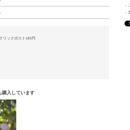
れ
 クリックポスト185円
も購入しています