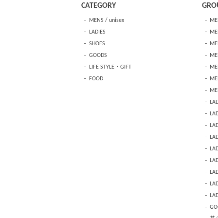
CATEGORY
GRO
MENS / unisex
ME
LADIES
MEN
SHOES
ME
GOODS
MEN
LIFE STYLE・GIFT
ME
FOOD
ME
ME
LAD
LAD
LA
LAD
LAD
LAD
LAD
LA
LAD
GO