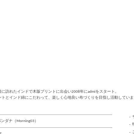
訪れたインドで木版プリントに出会い2008年にadmiをスタート。
ントとインド綿にこだわって、楽しく心地良い布づくりを目指し活動していま
バンダナ（Morning03）
T