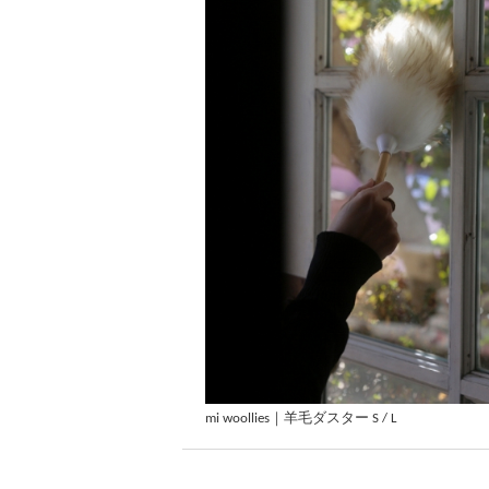
mi woollies｜羊毛ダスター S / L