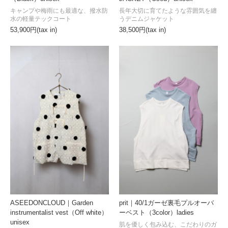
長年大切に育てたような雰囲気を纏
キャンプや梅雨にも最適な、撥水防
うデニムジャケット
水の軽量テックコート
38,500円(tax in)
53,900円(tax in)
ASEEDONCLOUD｜Garden
prit｜40/1ガーゼ裏毛プルオーバ
instrumentalist vest（Off white）
ーベスト（3color）ladies
unisex
肌を優しく包み込む、こだわりのガ