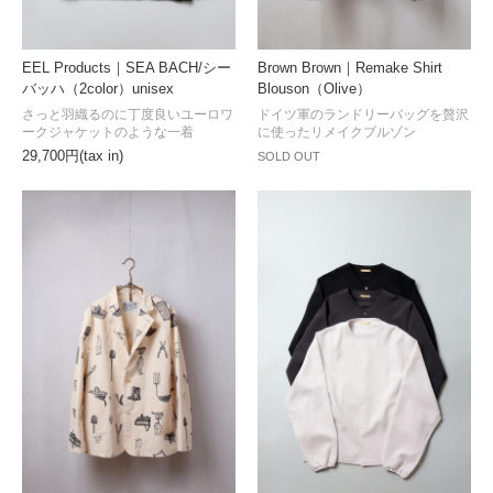
EEL Products｜SEA BACH/シー
Brown Brown｜Remake Shirt
バッハ（2color）unisex
Blouson（Olive）
さっと羽織るのに丁度良いユーロワ
ドイツ軍のランドリーバッグを贅沢
ークジャケットのような一着
に使ったリメイクブルゾン
29,700円(tax in)
SOLD OUT