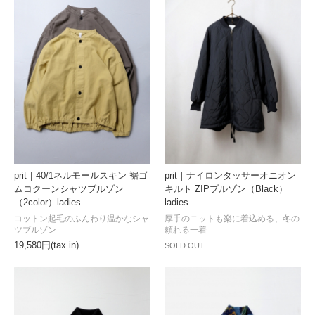
prit｜40/1ネルモールスキン 裾ゴ
prit｜ナイロンタッサーオニオン
ムコクーンシャツブルゾン
キルト ZIPブルゾン（Black）
（2color）ladies
ladies
コットン起毛のふんわり温かなシャ
厚手のニットも楽に着込める、冬の
ツブルゾン
頼れる一着
19,580円(tax in)
SOLD OUT