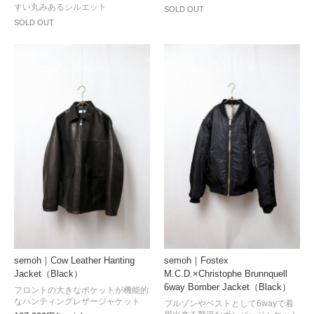
すい丸みあるシルエット
SOLD OUT
SOLD OUT
semoh｜Cow Leather Hanting
semoh｜Fostex
Jacket（Black）
M.C.D.×Christophe Brunnquell
6way Bomber Jacket（Black）
フロントの大きなポケットが機能的
なハンティングレザージャケット
ブルゾンやベストとして6wayで着