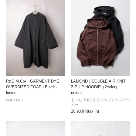
R&D.M.Co-｜GARMENT DYE
LAMOND｜DOUBLE AIR KNIT
OVERSIZED COAT（Black）
ZIP UP HOODIE（2color）
ladies
unisex
もっちり柔らかなジップアップパー
SOLD OUT
カー
20,900円(tax in)