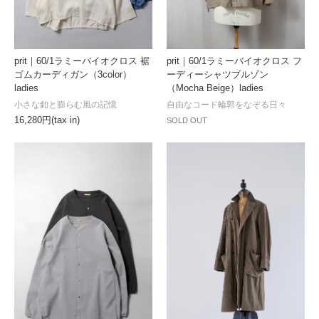
prit｜60/1ラミーバイオクロス 裾
prit｜60/1ラミーバイオクロス フ
ゴムカーディガン（3color）
ーディーシャツブルゾン
ladies
（Mocha Beige）ladies
小さな釦と膨らむ風の記憶
自由なコード輪郭をなぞる日々
16,280円(tax in)
SOLD OUT