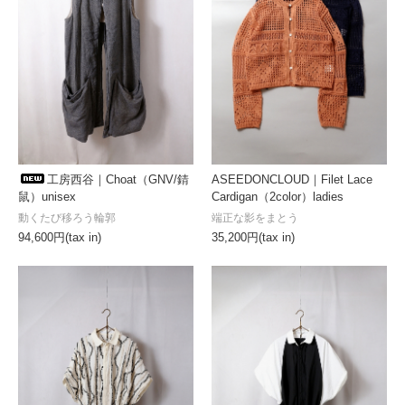
工房西谷｜Choat（GNV/錆
ASEEDONCLOUD｜Filet Lace
鼠）unisex
Cardigan（2color）ladies
動くたび移ろう輪郭
端正な影をまとう
94,600円(tax in)
35,200円(tax in)