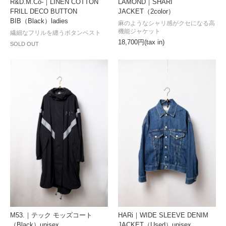
R&D.M.Co-｜LINEN COTTON
LAMOND｜SHARI
FRILL DECO BUTTON
JACKET（2color）
BIB（Black）ladies
麻のようなシャリ感がクセになる高
機能ジャケット
繊細なフリルを纏うボタンベスト
18,700円(tax in)
SOLD OUT
HARi｜WIDE SLEEVE DENIM
M53.｜テック モッズコート
JACKET（Used）unisex
（Black）unisex