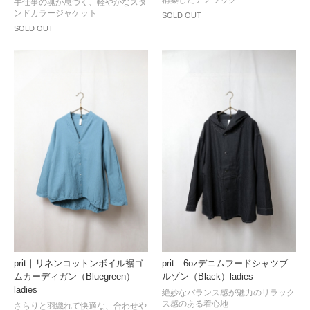
構築したアノラック
手仕事の魂が息づく、軽やかなスタ
ンドカラージャケット
SOLD OUT
SOLD OUT
prit｜リネンコットンボイル裾ゴ
prit｜6ozデニムフードシャツブ
ムカーディガン（Bluegreen）
ルゾン（Black）ladies
ladies
絶妙なバランス感が魅力のリラック
ス感のある着心地
さらりと羽織れて快適な、合わせや