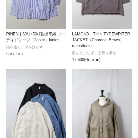
RINEN｜80/1+50/1強撚平織 フー
LAMOND｜THIN TYPEWRITER
ディドシャツ（2color）ladies
JACKET（Charcoal Brown）
mens/ladies
陽を遮り、涼を泳がす
肌をなぞらず、空気を着る
SOLD OUT
17,600円(tax in)