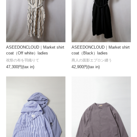
ASEEDONCLOUD｜Market shirt
ASEEDONCLOUD｜Market shirt
coat（Off white）ladies
coat（Black）ladies
祝祭の布を羽織りて
商人の面影エプロン纏う
47,300円(tax in)
42,900円(tax in)