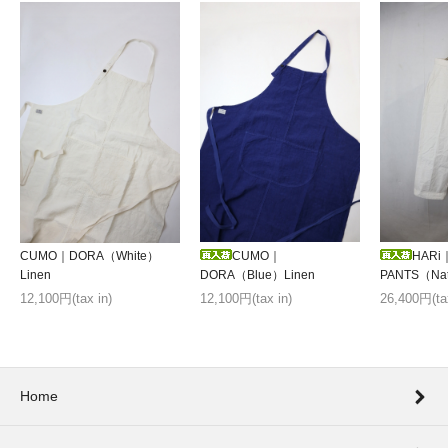
HARi
CUMO｜DORA（White）
CUMO｜
PANTS（Natu
Linen
DORA（Blue）Linen
26,400円(tax
12,100円(tax in)
12,100円(tax in)
Home