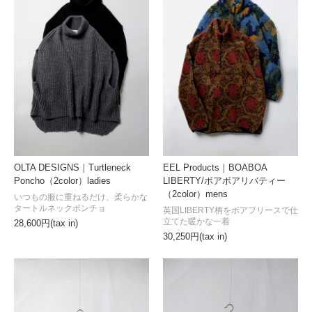
OLTA DESIGNS｜Turtleneck
EEL Products｜BOABOA
Poncho（2color）ladies
LIBERTY/ボアボアリバティー
（2color）mens
いつもの服に重ねるだけ、柔らかな
タートルネックポンチョ
英国LIBERTY柄をボアフリースで仕
立てた暖かな一着
28,600円(tax in)
30,250円(tax in)