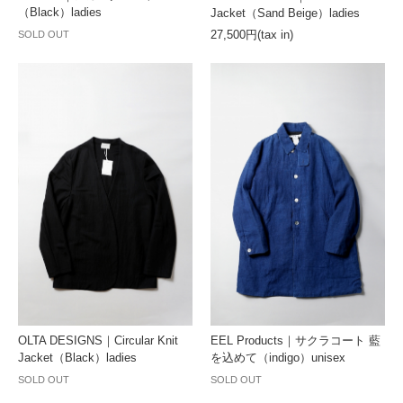
（Black）ladies
Jacket（Sand Beige）ladies
27,500円(tax in)
SOLD OUT
OLTA DESIGNS｜Circular Knit
EEL Products｜サクラコート 藍
Jacket（Black）ladies
を込めて（indigo）unisex
SOLD OUT
SOLD OUT