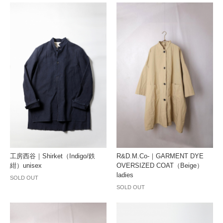
工房西谷｜Shirket（Indigo/鉄
R&D.M.Co-｜GARMENT DYE
紺）unisex
OVERSIZED COAT（Beige）
ladies
SOLD OUT
SOLD OUT