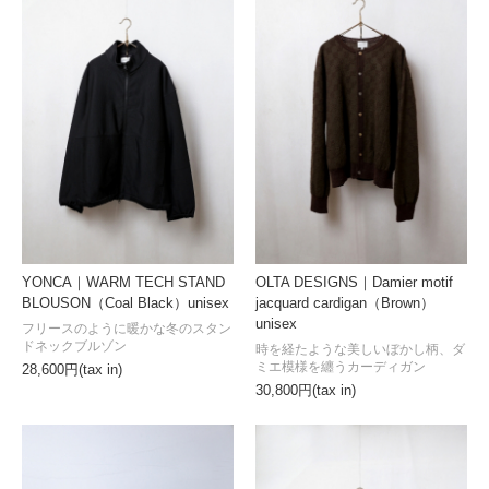
YONCA｜WARM TECH STAND
OLTA DESIGNS｜Damier motif
BLOUSON（Coal Black）unisex
jacquard cardigan（Brown）
unisex
フリースのように暖かな冬のスタン
ドネックブルゾン
時を経たような美しいぼかし柄、ダ
ミエ模様を纏うカーディガン
28,600円(tax in)
30,800円(tax in)