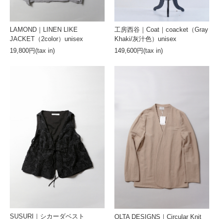
LAMOND｜LINEN LIKE
工房西谷｜Coat｜coacket（Gray
JACKET（2color）unisex
Khaki/灰汁色）unisex
19,800円(tax in)
149,600円(tax in)
SUSURI｜シカーダベスト
OLTA DESIGNS｜Circular Knit